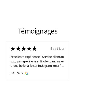
Témoignages
★
★
★
★
★
il y a 1 jour
Excellente expérience ! Service client au
top, j’ai repéré une enfilade scandinave
d’une belle taille sur Instagram, on a fait
une visio détaillée, et quelques jours
Laure S.
plus...
MONTRE PLUS