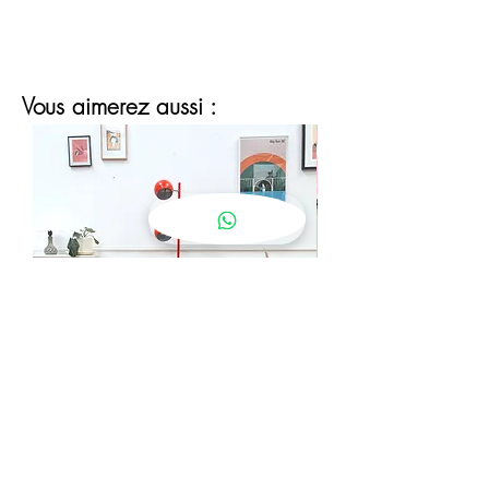
Vous aimerez aussi :
lampadaire eyeball orange
Prix
190,00 €