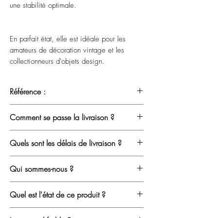
une stabilité optimale.
En parfait état, elle est idéale pour les
amateurs de décoration vintage et les
collectionneurs d'objets design.
Référence :
RG 04072507
Comment se passe la livraison ?
Nous ne travaillons qu'avec des
Quels sont les délais de livraison ?
transporteurs spécialisés dans le mobilier
afin de limiter tout risque pendant le
En
Île-de-France
, la livraison s’effectue
Qui sommes-nous ?
transport.
généralement sous
1 à 2 semaines
.
Après votre achat, vous recevez un email
Depuis 2020, nous chinons, restaurons
Chaque meuble est soigneusement
Quel est l'état de ce produit ?
vous permettant de
choisir votre créneau
et vendons du mobilier vintage avec
protégé et assuré. En cas de problème,
de livraison
selon vos disponibilités.
passion.
Chaque pièce est décrite avec
nous prenons la situation en charge et