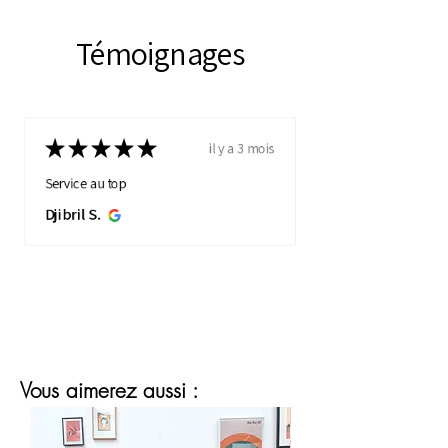
Témoignages
★
★
★
★
★
il y a 3 mois
Service au top
Djibril S.
Vous aimerez aussi :