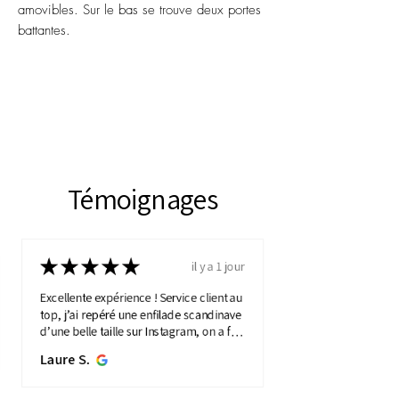
amovibles. Sur le bas se trouve deux portes
battantes.
Témoignages
★
★
★
★
★
il y a 1 jour
Excellente expérience ! Service client au
top, j’ai repéré une enfilade scandinave
d’une belle taille sur Instagram, on a fait
une visio détaillée, et quelques jours
Laure S.
plus...
MONTRE PLUS