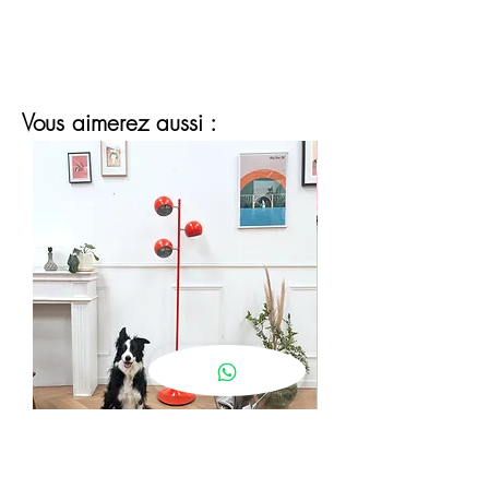
Vous aimerez aussi :
lampadaire eyeball orange
Prix
190,00 €