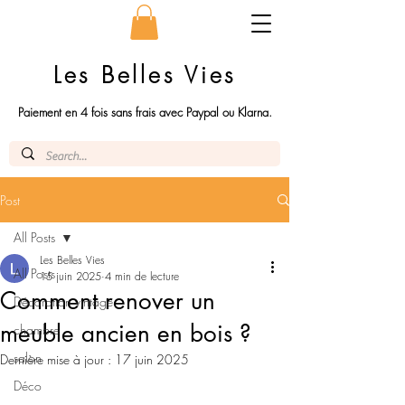
Les Belles Vies
Paiement en 4 fois sans frais avec Paypal ou Klarna.
Post
All Posts
Les Belles Vies
All Posts
15 juin 2025
4 min de lecture
Comment renover un
Décoration vintage
meuble ancien en bois ?
chambre
salon
Dernière mise à jour :
17 juin 2025
Déco