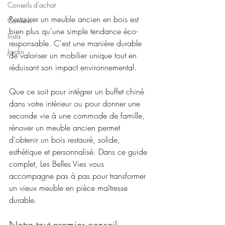
Conseils d'achat
Restaurer un meuble ancien en bois est 
Conseils
bien plus qu'une simple tendance éco-
Insta
responsable. C'est une manière durable 
Jardin
de valoriser un mobilier unique tout en 
réduisant son impact environnemental. 
Que ce soit pour intégrer un buffet chiné 
dans votre intérieur ou pour donner une 
seconde vie à une commode de famille, 
rénover un meuble ancien permet 
d'obtenir un bois restauré, solide, 
esthétique et personnalisé. Dans ce guide 
complet, Les Belles Vies vous 
accompagne pas à pas pour transformer 
un vieux meuble en pièce maîtresse 
durable.
Notre tout premier conseil