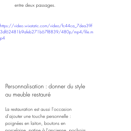
entre deux passages.
https://video.wixstatic.com/video/fc44ca_7dea39f
3df62481b9afeb271b67f8839/480p/mp4/file.m
p4
Personnalisation : donner du style 
au meuble restauré
La restauration est aussi l'occasion 
d'ajouter une touche personnelle : 
poignées en laiton, boutons en 
porcelaine, patine à l'ancienne, pochoirs 