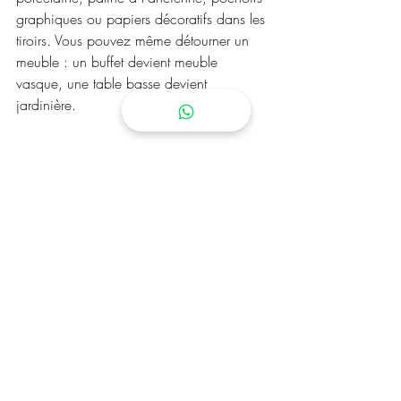
graphiques ou papiers décoratifs dans les 
tiroirs. Vous pouvez même détourner un 
meuble : un buffet devient meuble 
vasque, une table basse devient 
jardinière.
Comment entretenir votre meuble 
en bois restauré ?
Un bois restauré demande un minimum 
d'entretien : dépoussiérage régulier, 
nettoyage doux (savon noir), retouches 
ponctuelles d'huile ou de vernis selon 
l'usage. Évitez les expositions directes au 
soleil ou l'humidité excessive.