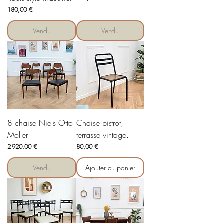
Prix
180,00 €
Vendu
Vendu
8 chaise Niels Otto
Chaise bistrot,
Moller
terrasse vintage.
Prix
Prix
2 920,00 €
80,00 €
Vendu
Ajouter au panier