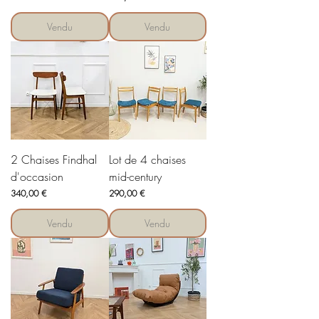
Vendu
Vendu
2 Chaises Findhal
Lot de 4 chaises
d'occasion
mid-century
Prix
Prix
340,00 €
290,00 €
Vendu
Vendu