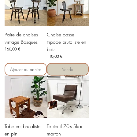
Paire de chaises
Chaise basse
vintage Basques
tripode brutaliste en
bois
Prix
160,00 €
Prix
110,00 €
Ajouter au panier
Vendu
Tabouret brutaliste
Fauteuil 70’s Skaï
en pin
marron