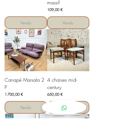
massif
Prix
109,00 €
Vendu
Vendu
Canapé Marsala 2
4 chaises mid-
P
century
Prix
Prix
1 700,00 €
650,00 €
Vendu
Vendu