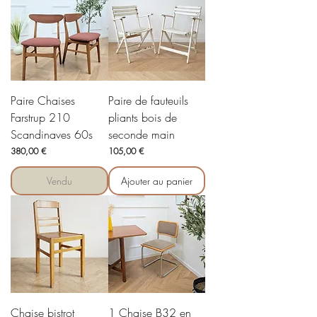
Paire Chaises
Paire de fauteuils
Farstrup 210
pliants bois de
Scandinaves 60s
seconde main
Prix
Prix
380,00 €
105,00 €
Vendu
Ajouter au panier
Chaise bistrot
1 Chaise B32 en