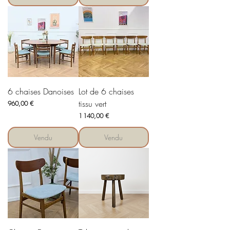
6 chaises Danoises
Lot de 6 chaises
tissu vert
Prix
960,00 €
Prix
1 140,00 €
Vendu
Vendu