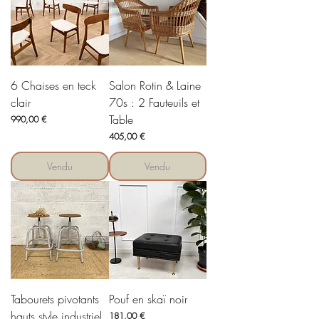
6 Chaises en teck
Salon Rotin & Laine
clair
70s : 2 Fauteuils et
Table
Prix
990,00 €
Prix
405,00 €
Vendu
Vendu
Tabourets pivotants
Pouf en skaï noir
hauts style industriel
Prix
181,00 €