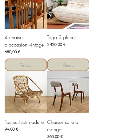
4 chaises
Togo 3 places
d'occasion vintage
Prix
2 420,00 €
Prix
680,00 €
Vendu
Vendu
Fauteuil rotin adulte
Chaises salle a
manger
Prix
99,00 €
Prix
360,00 €