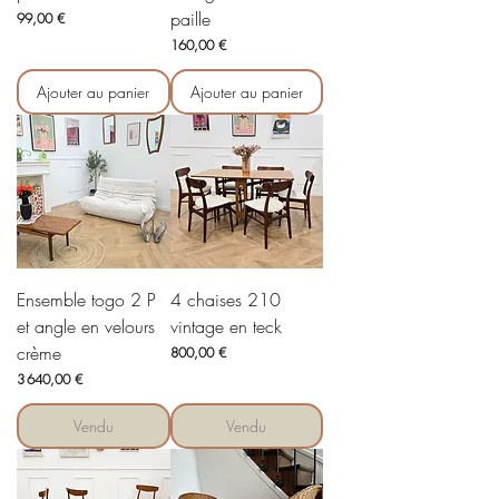
paille
Prix
99,00 €
Prix
160,00 €
Ajouter au panier
Ajouter au panier
Ensemble togo 2 P
4 chaises 210
et angle en velours
vintage en teck
crème
Prix
800,00 €
Prix
3 640,00 €
Vendu
Vendu