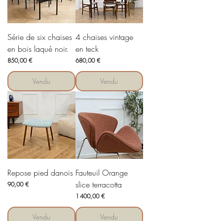
Série de six chaises
4 chaises vintage
en bois laqué noir.
en teck
Prix
Prix
850,00 €
680,00 €
Vendu
Vendu
Repose pied danois
Fauteuil Orange
slice terracotta
Prix
90,00 €
Prix
1 400,00 €
Vendu
Vendu