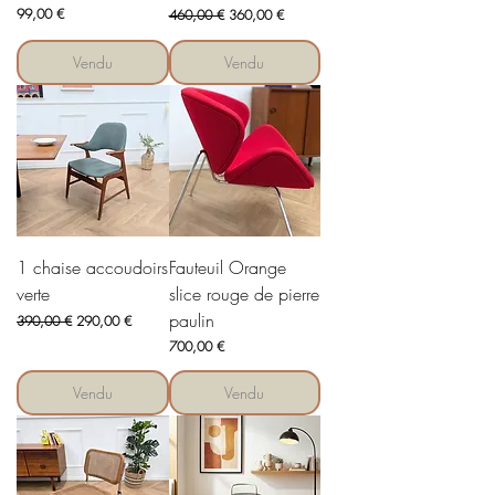
Prix
Prix original
Prix promotionnel
99,00 €
460,00 €
360,00 €
Vendu
Vendu
1 chaise accoudoirs
Fauteuil Orange
verte
slice rouge de pierre
paulin
Prix original
Prix promotionnel
390,00 €
290,00 €
Prix
700,00 €
Vendu
Vendu