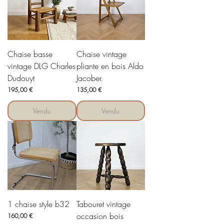
Chaise basse
Chaise vintage
vintage DLG Charles
pliante en bois Aldo
Dudouyt
Jacober.
Prix
Prix
195,00 €
135,00 €
Vendu
Vendu
1 chaise style b32
Tabouret vintage
occasion bois
Prix
160,00 €