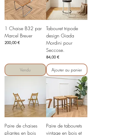
1 Chaise B32 par
Tabouret tripode
Marcel Breuer
design Giada
Mordini pour
Prix
200,00 €
Seccose.
Prix
84,00 €
Vendu
Ajouter au panier
Paire de chaises
Paire de tabourets
pliantes en bois
vintage en bois et