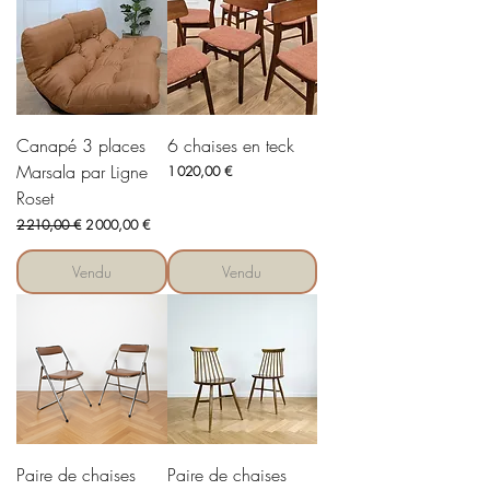
Canapé 3 places
6 chaises en teck
Marsala par Ligne
Prix
1 020,00 €
Roset
Prix original
Prix promotionnel
2 210,00 €
2 000,00 €
Vendu
Vendu
Paire de chaises
Paire de chaises