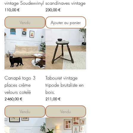
vintage Soudexvinyl
scandinaves vintage
Prix
Prix
110,00 €
230,00 €
Vendu
Ajouter au panier
Canapé togo 3
Tabouret vintage
places crème
tripode brutaliste en
velours cotelé
bois.
Prix
Prix
2 460,00 €
211,00 €
Vendu
Vendu