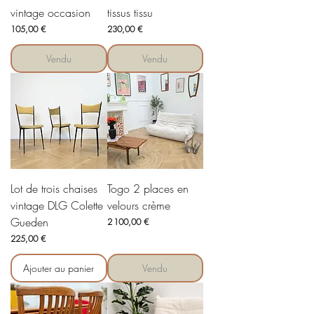
vintage occasion
tissus tissu
Prix
Prix
105,00 €
230,00 €
Vendu
Vendu
Lot de trois chaises
Togo 2 places en
vintage DLG Colette
velours crème
Gueden
Prix
2 100,00 €
Prix
225,00 €
Ajouter au panier
Vendu