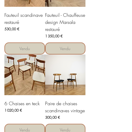
Fauteuil scandinave
Fauteuil - Chauffeuse
restauré
design Marsala
restauré
Prix
530,00 €
Prix
1 350,00 €
Vendu
Vendu
6 Chaises en teck
Paire de chaises
scandinaves vintage
Prix
1 020,00 €
Prix
300,00 €
Vendu
Vendu