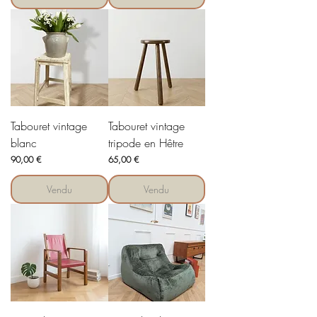
Tabouret vintage
Tabouret vintage
blanc
tripode en Hêtre
Prix
Prix
90,00 €
65,00 €
Vendu
Vendu