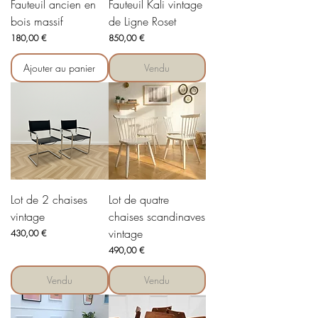
Fauteuil ancien en
Fauteuil Kali vintage
bois massif
de Ligne Roset
Prix
Prix
180,00 €
850,00 €
Ajouter au panier
Vendu
Lot de 2 chaises
Lot de quatre
vintage
chaises scandinaves
vintage
Prix
430,00 €
Prix
490,00 €
Vendu
Vendu