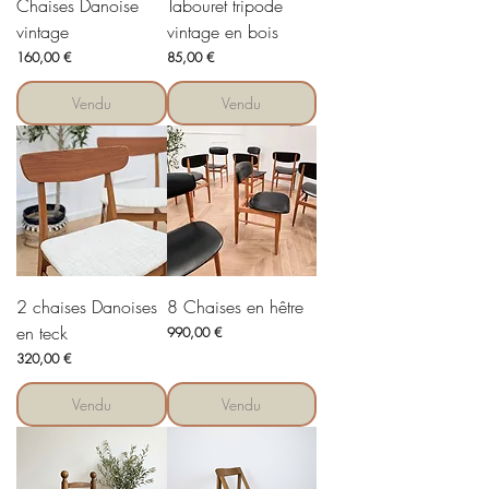
Chaises Danoise
Tabouret tripode
vintage
vintage en bois
Prix
Prix
160,00 €
85,00 €
Vendu
Vendu
2 chaises Danoises
8 Chaises en hêtre
en teck
Prix
990,00 €
Prix
320,00 €
Vendu
Vendu