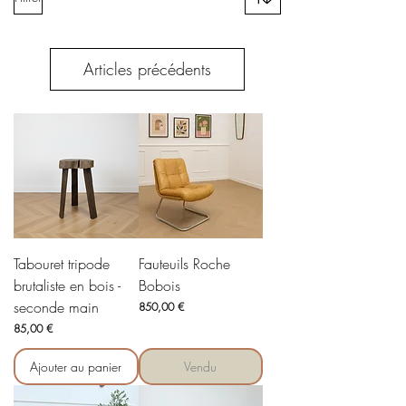
Articles précédents
Tabouret tripode
Fauteuils Roche
brutaliste en bois -
Bobois
seconde main
Prix
850,00 €
Prix
85,00 €
Ajouter au panier
Vendu