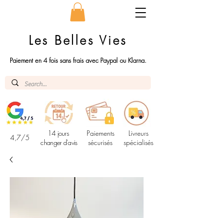
Les Belles Vies
Paiement en 4 fois sans frais avec Paypal ou Klarna.
14 jours
Paiements
Livreurs
4,7/5
changer d'avis
sécurisés
spécialisés