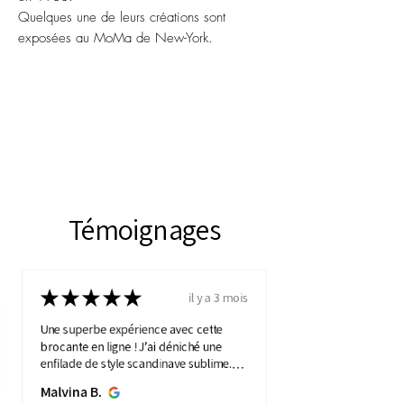
Quelques une de leurs créations sont
exposées au MoMa de New-York.
Témoignages
★
★
★
★
★
il y a 3 mois
Une superbe expérience avec cette
brocante en ligne ! J’ai déniché une
enfilade de style scandinave sublime.
Elle apporte une touche de vintage à
Malvina B.
mon intérieure. Service ...
MONTRE PLUS