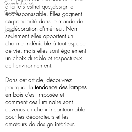
Conseils d'achat
à la fois esthétique,design et 
Conseils
écoresponssable. Elles gagnent 
en popularité dans le monde de 
Insta
la décoration d'intérieur. Non 
Jardin
seulement elles apportent un 
charme indéniable à tout espace 
de vie, mais elles sont également 
un choix durable et respectueux 
de l'environnement. 
Dans cet article, découvrez 
pourquoi la 
tendance des lampes 
en bois
 c'est imposée et 
comment ces luminaire sont 
devenus un choix incontournable 
pour les décorateurs et les 
amateurs de design intérieur. 