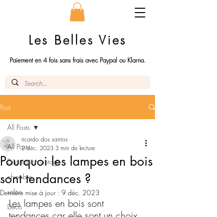
Les Belles Vies
Paiement en 4 fois sans frais avec Paypal ou Klarna.
Post
All Posts
ricardo dos santos
All Posts
2 déc. 2023
3 min de lecture
Pourquoi les lampes en bois
Décoration vintage
sont tendances ?
chambre
salon
Dernière mise à jour :
9 déc. 2023
Les lampes en bois sont 
Déco
tendances car elle sont un choix 