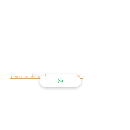
Lampe en chêne clava - Les Belles Vies
Ces accessoires en matière 
naturelle sont bien plus qu'un 
simple choix de décoration. La 
tendance des lampes en bois 
privilégie l'authenticité, la 